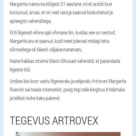
Margarita Ivanovna kõigest 51-aastane, nii et arstid ta ei
kutsunud, arvas, et on veel vara ja saanud kodustatud ja
apteegist vahenditega.
Eriti liigesed whine ajal vihmane ilm, kuidas see on seotud,
Margarita aru ei saanud, kuid need päevad midagi teha
sõrmedega oli täiesti väljakannatamatu.
Naine hakkas otsima tõesti tõhusad vahendid, et parandada
liigeste töö.
Umbes bio koor vastu liigesevalu ja seljavalu Artrovex Margarita
Roerich sai teada Internetist, poeg tegi talle kingitus 8 Märtsiks
ja tellisin kohe kaks pakend.
TEGEVUS ARTROVEX