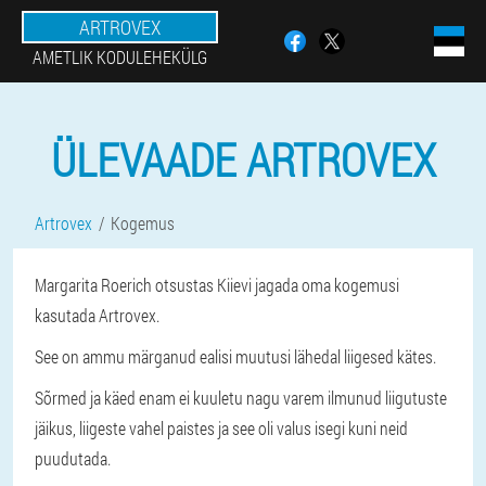
ARTROVEX
AMETLIK KODULEHEKÜLG
ÜLEVAADE ARTROVEX
Artrovex
Kogemus
Margarita Roerich otsustas Kiievi jagada oma kogemusi
kasutada Artrovex.
See on ammu märganud ealisi muutusi lähedal liigesed kätes.
Sõrmed ja käed enam ei kuuletu nagu varem ilmunud liigutuste
jäikus, liigeste vahel paistes ja see oli valus isegi kuni neid
puudutada.