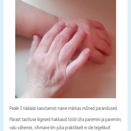
Peale 3 nädalat kasutamist naine märkas mõned parandused.
Pärast taotluse liigesed hakkasid tööd üha paremini ja paremini,
valu vähenes, vihmane ilm juba praktiliselt ei ole tegelikult