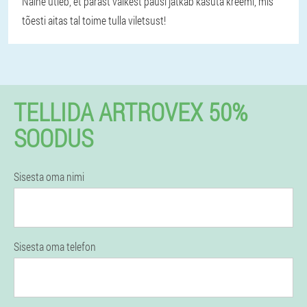
Naine ütleb, et pärast väikest pausi jätkab kasuta kreemi, mis
tõesti aitas tal toime tulla viletsust!
TELLIDA ARTROVEX 50%
SOODUS
Sisesta oma nimi
Sisesta oma telefon