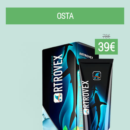
OSTA
78€
39€