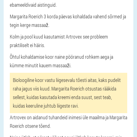
ebameeldivaid aistinguid.
Margarita Roerich 3 korda päevas kohaldada vahend sõrmed ja
tegin kerge massaaž.
Kolm ja pool kuud kasutamist Artrovex see probleem
praktiliselt ei häiris.
Õhtul kohaldamise koor naine pööranud rohkem aega ja
kümme minutit kauem massaaži.
Bioloogiline koor vastu liigesevalu tõesti aitas, kaks pudelit
raha jagus viis kuud. Margarita Roerich otsustas rääkida
sellest, kuidas kasutada kreemi enda suust, sest teab,
kuidas keeruline juhtub liigeste ravi.
Artrovex on aidanud tuhandeid inimesi üle maailma ja Margarita
Roerich otsene tõend.